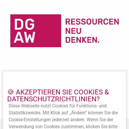
Wichtige Links
Impressum
🍪 AKZEPTIEREN SIE COOKIES &
Datenschutz
DATENSCHUTZ­RICHTLINIEN?
Beitritt
Diese Webseite nutzt Cookies für Funktions- und
Satzung
Statistik­zwecke. Mit Klick auf „Ändern“ können Sie die
Cookie-Ein­stellungen jederzeit ändern. Wenn Sie der
Verwendung von Cookies zustimmen, klicken Sie bitte