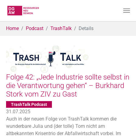
Skip to main content
You are here:
Home
Podcast
TrashTalk
Details
Folge 42: „Jede Industrie sollte selbst in
die Verantwortung gehen“ – Burkhard
Stork vom ZIV zu Gast
TrashTalk Podcast
31.07.2025
Auch in der neuen Folge von TrashTalk kommen die
wunderbare Julia und (der tolle) Tom nicht am
altbekannten Krisentrio der Abfallwirtschaft vorbei. Im