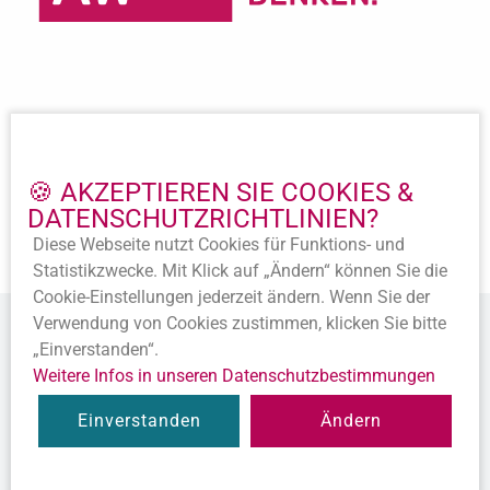
Wichtige Links
Impressum
🍪 AKZEPTIEREN SIE COOKIES &
Datenschutz
DATENSCHUTZ­RICHTLINIEN?
Beitritt
Diese Webseite nutzt Cookies für Funktions- und
Satzung
Statistik­zwecke. Mit Klick auf „Ändern“ können Sie die
Cookie-Ein­stellungen jederzeit ändern. Wenn Sie der
Verwendung von Cookies zustimmen, klicken Sie bitte
„Einverstanden“.
Weitere Infos in unseren Datenschutz­bestimmungen
© 2020 Alle Rechte vorbehalten.
Einverstanden
Ändern
Diese Webseite ist ein
Produkt der SEWOBE AG