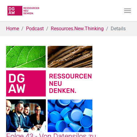
Skip to main content
You are here:
Home
Podcast
Resources.New.Thinking
Details
Folge 43 - Von Datensilos zu