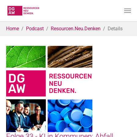
Skip to main content
You are here:
Home
Podcast
Resourcen.Neu.Denken
Details
Folge 33 - KI in Kommunen: Abfall