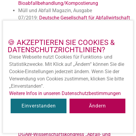
Bioabfallbehandlung/Kompostierung
Müll und Abfall Magazin, Ausgabe
07/2019:
Deutsche Gesellschaft für Abfallwirtschaft
mit neuem Führungsteam zukunftsweisend
aufgestellt
320° Deutschlands Online-Magazin für die
🍪 AKZEPTIEREN SIE COOKIES &
Recyclingwirtschaft vom 06.06.2019:
„Die größte
DATENSCHUTZ­RICHTLINIEN?
Experten-NGO im Abfallbereich“
Diese Webseite nutzt Cookies für Funktions- und
RECYCLING magazin online vom
Statistik­zwecke. Mit Klick auf „Ändern“ können Sie die
05.06.2019:
DGAW mit neuem Führungsteam
Cookie-Ein­stellungen jederzeit ändern. Wenn Sie der
RECYCLING magazin online vom
Verwendung von Cookies zustimmen, klicken Sie bitte
04.06.2019:
Nachhaltige Produkte –
„Einverstanden“.
versorgungssicher – recyclinggerecht –
Weitere Infos in unseren Datenschutz­bestimmungen
kostengünstig
Müll und Abfall Magazin, Ausgabe 04/2019:
DGAW
Einverstanden
Ändern
vergibt Wissenschaftspreis für Abfall- und
Ressourcenwirtschaft
RECYCLING magazin online vom 18.03.2019:
9.
DGAW-Wissenschaftskongress „Abfall- und