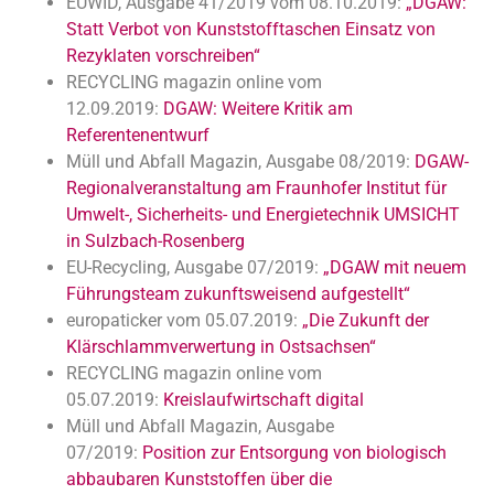
EUWID, Ausgabe 41/2019 vom 08.10.2019:
„DGAW:
Statt Verbot von Kunststofftaschen Einsatz von
Rezyklaten vorschreiben“
RECYCLING magazin online vom
12.09.2019:
DGAW: Weitere Kritik am
Referentenentwurf
Müll und Abfall Magazin, Ausgabe 08/2019:
DGAW-
Regionalveranstaltung am Fraunhofer Institut für
Umwelt-, Sicherheits- und Energietechnik UMSICHT
in Sulzbach-Rosenberg
EU-Recycling, Ausgabe 07/2019:
„DGAW mit neuem
Führungsteam zukunftsweisend aufgestellt“
europaticker vom 05.07.2019:
„Die Zukunft der
Klärschlammverwertung in Ostsachsen“
RECYCLING magazin online vom
05.07.2019:
Kreislaufwirtschaft digital
Müll und Abfall Magazin, Ausgabe
07/2019:
Position zur Entsorgung von biologisch
abbaubaren Kunststoffen über die