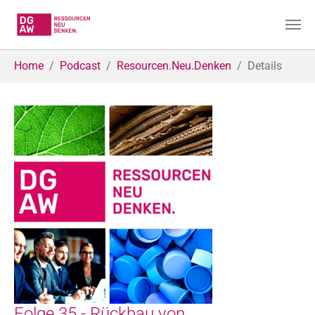
Skip to main content
You are here:
Home
Podcast
Resourcen.Neu.Denken
Details
Folge 35 - Rückbau von