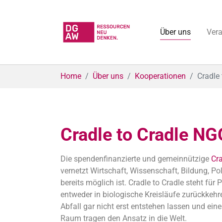
Über uns
Ver
Skip to main content
You are here:
Home
Über uns
Kooperationen
Cradle
Cradle to Cradle NG
Die spendenfinanzierte und gemeinnützige
Cr
vernetzt Wirtschaft, Wissenschaft, Bildung, Po
bereits möglich ist. Cradle to Cradle steht fü
entweder in biologische Kreisläufe zurückkehr
Abfall gar nicht erst entstehen lassen und ei
Raum tragen den Ansatz in die Welt.