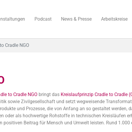
anstaltungen
Podcast
News & Presse
Arbeitskreise
 to Cradle NGO
O
adle to Cradle NGO
bringt das
Kreislaufprinzip Cradle to Cradle 
litik sowie Zivilgesellschaft und setzt wegweisende Transformat
r Produkte und Prozesse, die von Anfang an so gestaltet werden, 
en oder als hochwertige Rohstoffe in technischen Kreisläufen er
nen positiven Beitrag für Mensch und Umwelt leisten. Rund 1.00