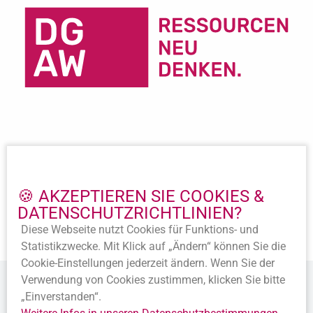
Wichtige Links
Impressum
🍪 AKZEPTIEREN SIE COOKIES &
Datenschutz
DATENSCHUTZ­RICHTLINIEN?
Beitritt
Satzung
Diese Webseite nutzt Cookies für Funktions- und
Statistik­zwecke. Mit Klick auf „Ändern“ können Sie die
Cookie-Ein­stellungen jederzeit ändern. Wenn Sie der
Verwendung von Cookies zustimmen, klicken Sie bitte
„Einverstanden“.