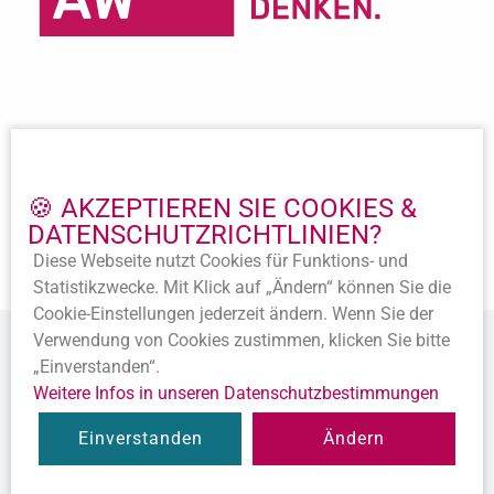
Wichtige Links
Impressum
🍪 AKZEPTIEREN SIE COOKIES &
Datenschutz
DATENSCHUTZ­RICHTLINIEN?
Beitritt
Satzung
Diese Webseite nutzt Cookies für Funktions- und
Statistik­zwecke. Mit Klick auf „Ändern“ können Sie die
Cookie-Ein­stellungen jederzeit ändern. Wenn Sie der
Verwendung von Cookies zustimmen, klicken Sie bitte
„Einverstanden“.
Weitere Infos in unseren Datenschutz­bestimmungen
© 2020 Alle Rechte vorbehalten.
Einverstanden
Ändern
Diese Webseite ist ein
Produkt der SEWOBE AG