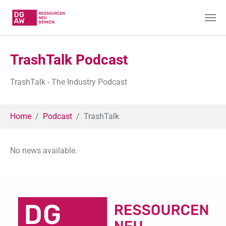
Skip to main content
TrashTalk Podcast
TrashTalk - The Industry Podcast
You are here:
Home
Podcast
TrashTalk
No news available.