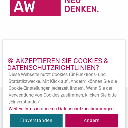
Important Links
Imprint
🍪 AKZEPTIEREN SIE COOKIES &
Privacy policy
DATENSCHUTZ­RICHTLINIEN?
Accession
Diese Webseite nutzt Cookies für Funktions- und
Statutes
Statistik­zwecke. Mit Klick auf „Ändern“ können Sie die
Cookie-Ein­stellungen jederzeit ändern. Wenn Sie der
Verwendung von Cookies zustimmen, klicken Sie bitte
„Einverstanden“.
Weitere Infos in unseren Datenschutz­bestimmungen
© 2020 Alle Rechte vorbehalten.
Einverstanden
Ändern
Diese Webseite ist ein
Produkt der SEWOBE AG